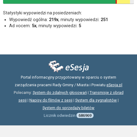
Statystyki wypowiedzi na posiedzeniach:
Wypowiedź ogólna:
219x
, minuty wypowiedzi:
251
Ad vocem:
5x
, minuty wypowiedzi:
5
Portal informacyjny przygotowany w oparciu o system
zarządzania pracami Rady Gminy / Miasta i Powiatu
eSesja.pl
Polecamy:
System do zdalnych głosowań
|
Transmisje z obrad
sesji
|
Napisy do filmów z sesji
|
System dla sygnalistów
|
System do sprzedaży biletów
Licznik odwiedzin
686969