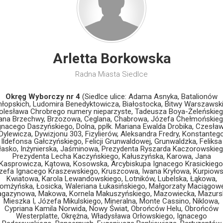
Arletta Borkowska
Radna Miasta Siedlce
Okręg Wyborczy nr 4
(Siedlce ulice: Adama Asnyka, Batalionów
łopskich, Ludomira Benedyktowicza, Białostocka, Bitwy Warszawski
olesława Chrobrego numery nieparzyste, Tadeusza Boya-Żeleńskieg
ana Brzechwy, Brzozowa, Ceglana, Chabrowa, Józefa Chełmońskieg
gnacego Daszyńskiego, Dolna, ppłk. Mariana Ewalda Drobika, Czesła
Dylewicza, Dywizjonu 303, Fizylierów, Aleksandra Fredry, Konstanteg
Ildefonsa Gałczyńskiego, Felicji Grunwaldowej, Grunwaldzka, Feliksa
łasko, Inżynierska, Jaśminowa, Prezydenta Ryszarda Kaczorowskieg
Prezydenta Lecha Kaczyńskiego, Kałuszyńska, Karowa, Jana
Kasprowicza, Kątowa, Kosowska, Arcybiskupa Ignacego Krasickiego
zefa Ignacego Kraszewskiego, Kruszcowa, Iwana Kryłowa, Kurpiows
Kwiatowa, Karola Lewandowskiego, Lotników, Lubelska, Łąkowa,
omżyńska, Łosicka, Waleriana Łukasińskiego, Małgorzaty Maciągowe
gazynowa, Makowa, Kornela Makuszyńskiego, Mazowiecka, Mazurs
Mieszka I, Józefa Mikulskiego, Mineralna, Monte Cassino, Niklowa,
Cypriana Kamila Norwida, Nowy Świat, Obrońców Helu, Obrońców
Westerplatte, Okrężna, Władysława Orłowskiego, Ignacego