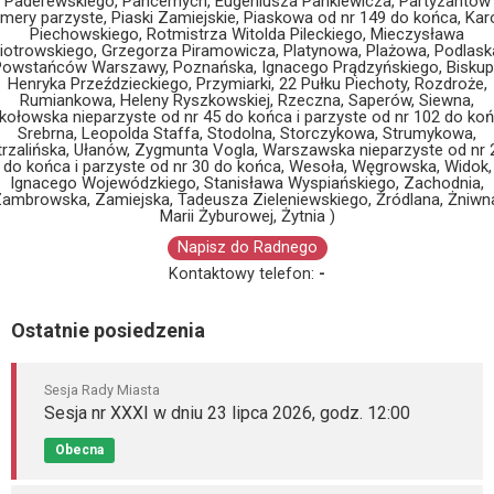
Paderewskiego, Pancernych, Eugeniusza Pankiewicza, Partyzantów
mery parzyste, Piaski Zamiejskie, Piaskowa od nr 149 do końca, Kar
Piechowskiego, Rotmistrza Witolda Pileckiego, Mieczysława
iotrowskiego, Grzegorza Piramowicza, Platynowa, Plażowa, Podlask
owstańców Warszawy, Poznańska, Ignacego Prądzyńskiego, Bisku
Henryka Przeździeckiego, Przymiarki, 22 Pułku Piechoty, Rozdroże,
Rumiankowa, Heleny Ryszkowskiej, Rzeczna, Saperów, Siewna,
kołowska nieparzyste od nr 45 do końca i parzyste od nr 102 do koń
Srebrna, Leopolda Staffa, Stodolna, Storczykowa, Strumykowa,
trzalińska, Ułanów, Zygmunta Vogla, Warszawska nieparzyste od nr 
do końca i parzyste od nr 30 do końca, Wesoła, Węgrowska, Widok,
Ignacego Wojewódzkiego, Stanisława Wyspiańskiego, Zachodnia,
ambrowska, Zamiejska, Tadeusza Zieleniewskiego, Źródlana, Żniwn
Marii Żyburowej, Żytnia )
Napisz do Radnego
Kontaktowy telefon:
-
Ostatnie posiedzenia
Sesja Rady Miasta
Sesja nr XXXI w dniu 23 lipca 2026, godz. 12:00
Obecna