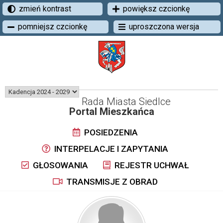
zmień kontrast
powiększ czcionkę
pomniejsz czcionkę
uproszczona wersja
Rada Miasta Siedlce
Portal Mieszkańca
POSIEDZENIA
INTERPELACJE I ZAPYTANIA
GŁOSOWANIA
REJESTR UCHWAŁ
TRANSMISJE Z OBRAD