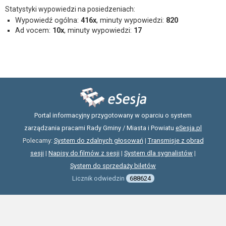
Statystyki wypowiedzi na posiedzeniach:
Wypowiedź ogólna:
416x
, minuty wypowiedzi:
820
Ad vocem:
10x
, minuty wypowiedzi:
17
Portal informacyjny przygotowany w oparciu o system
zarządzania pracami Rady Gminy / Miasta i Powiatu
eSesja.pl
Polecamy:
System do zdalnych głosowań
|
Transmisje z obrad
sesji
|
Napisy do filmów z sesji
|
System dla sygnalistów
|
System do sprzedaży biletów
Licznik odwiedzin
688624