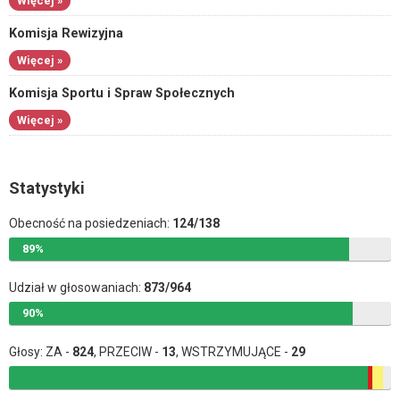
Więcej »
Komisja Rewizyjna
Więcej »
Komisja Sportu i Spraw Społecznych
Więcej »
Statystyki
Obecność na posiedzeniach:
124/138
89%
Udział w głosowaniach:
873/964
90%
Głosy: ZA -
824
, PRZECIW -
13
, WSTRZYMUJĄCE -
29