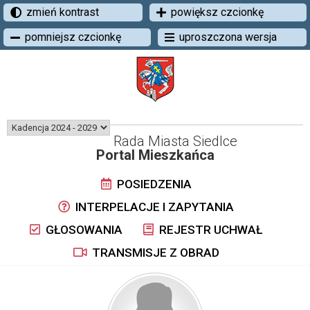
zmień kontrast
powiększ czcionkę
pomniejsz czcionkę
uproszczona wersja
Rada Miasta Siedlce
Portal Mieszkańca
POSIEDZENIA
INTERPELACJE I ZAPYTANIA
GŁOSOWANIA
REJESTR UCHWAŁ
TRANSMISJE Z OBRAD