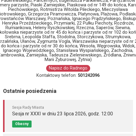
Paderewskiego, Pancernych, Eugeniusza Pankiewicza, Partyzantów
mery parzyste, Piaski Zamiejskie, Piaskowa od nr 149 do końca, Kar
Piechowskiego, Rotmistrza Witolda Pileckiego, Mieczysława
iotrowskiego, Grzegorza Piramowicza, Platynowa, Plażowa, Podlask
owstańców Warszawy, Poznańska, Ignacego Prądzyńskiego, Bisku
Henryka Przeździeckiego, Przymiarki, 22 Pułku Piechoty, Rozdroże,
Rumiankowa, Heleny Ryszkowskiej, Rzeczna, Saperów, Siewna,
kołowska nieparzyste od nr 45 do końca i parzyste od nr 102 do koń
Srebrna, Leopolda Staffa, Stodolna, Storczykowa, Strumykowa,
trzalińska, Ułanów, Zygmunta Vogla, Warszawska nieparzyste od nr 
do końca i parzyste od nr 30 do końca, Wesoła, Węgrowska, Widok,
Ignacego Wojewódzkiego, Stanisława Wyspiańskiego, Zachodnia,
ambrowska, Zamiejska, Tadeusza Zieleniewskiego, Źródlana, Żniwn
Marii Żyburowej, Żytnia)
Napisz do Radnego
Kontaktowy telefon:
501242096
Ostatnie posiedzenia
Sesja Rady Miasta
Sesja nr XXXI w dniu 23 lipca 2026, godz. 12:00
Obecny