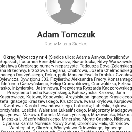
Adam Tomczuk
Radny Miasta Siedlce
Okręg Wyborczy nr 4
(Siedlce ulice: Adama Asnyka, Batalionów
łopskich, Ludomira Benedyktowicza, Białostocka, Bitwy Warszawski
olesława Chrobrego numery nieparzyste, Tadeusza Boya-Żeleńskieg
ana Brzechwy, Brzozowa, Ceglana, Chabrowa, Józefa Chełmońskieg
gnacego Daszyńskiego, Dolna, ppłk. Mariana Ewalda Drobika, Czesła
Dylewicza, Dywizjonu 303, Fizylierów, Aleksandra Fredry, Konstanteg
Ildefonsa Gałczyńskiego, Felicji Grunwaldowej, Grunwaldzka, Feliksa
łasko, Inżynierska, Jaśminowa, Prezydenta Ryszarda Kaczorowskieg
Prezydenta Lecha Kaczyńskiego, Kałuszyńska, Karowa, Jana
Kasprowicza, Kątowa, Kosowska, Arcybiskupa Ignacego Krasickiego
zefa Ignacego Kraszewskiego, Kruszcowa, Iwana Kryłowa, Kurpiows
Kwiatowa, Karola Lewandowskiego, Lotników, Lubelska, Łąkowa,
omżyńska, Łosicka, Waleriana Łukasińskiego, Małgorzaty Maciągowe
gazynowa, Makowa, Kornela Makuszyńskiego, Mazowiecka, Mazurs
Mieszka I, Józefa Mikulskiego, Mineralna, Monte Cassino, Niklowa,
Cypriana Kamila Norwida, Nowy Świat, Obrońców Helu, Obrońców
Westerplatte, Okrężna, Władysława Orłowskiego, Ignacego